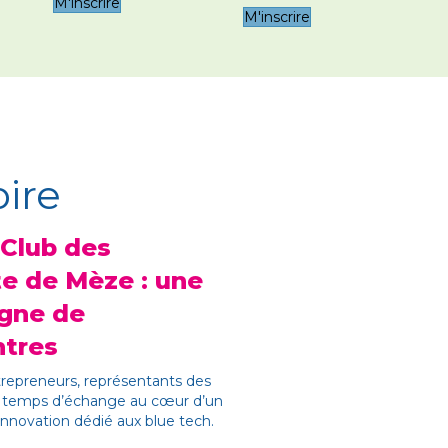
M'inscrire
M'inscrire
oire
 Club des
te de Mèze : une
igne de
ntres
ntrepreneurs, représentants des
 un temps d’échange au cœur d’un
innovation dédié aux blue tech.