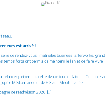
réseau,
eneurs est arrivé !
e série de rendez-vous : matinales business, afterworks, gra
s temps forts ont permis de maintenir le lien et de faire vivr
ur relancer pleinement cette dynamique et faire du Club un espa
gglopôle Méditerranée et de Hérault Méditerranée.
agne de réadhésion 2026. [...]