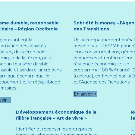
sme durable, responsable
Sobriété is money – l’Age
lidaire – Région Occitanie
des Transitions
gion soutient la
Un accompagnement opérat
ormation des activités
destiné aux TPE/PME pour r
stiques, deuxième pôle
leurs consommations, génér
mique de la région, pour
économies et renforcer leur
ser un tourisme durable,
résilience économique. Un
sable et solidaire, ancré dans
programme 100 % financé (0
namique économique, le
à charge), co-financé par l’
oppement et le rééquilibrage
et l’Agence des Transitions.
rritoires.
En savoir +
voir +
Développement économique de la
R
filière française « Art de vivre »
l
Identifier et recenser les entreprises
L