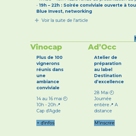
•
19h – 22h : Soirée conviviale ouverte à tou
Blue Invest, networking
Voir la suite de l'article
Déplier
Vinocap
Ad’Occ
Plus de 100
Atelier de
vignerons
préparation
réunis dans
au label
une
Destination
ambiance
d’excellence
conviviale
28 Mai 🕘
14 au 16 mai 🕘
Journée
10h - 20h📍
entière📍 A
Cap d'Agde
distance
+ d'infos
M'inscrire