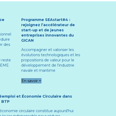
nce
Programme SEAstart#4 :
rejoignez l’accélérateur de
start-up et de jeunes
ionnel
entreprises innovantes du
éduire
GICAN
er des
Accompagner et valoriser les
évolutions technologiques et les
 reste
propositions de valeur pour le
ADEME
développement de l’industrie
navale et maritime
En savoir +
éemploi et Économie Circulaire dans
e BTP
’économie circulaire constitue aujourd’hui