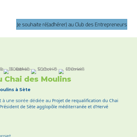
Je souhaite ré(adhérer) au Club des Entrepreneurs
au Chai des Moulins
oulins à Sète
Projet de requalification du Chai
t à une soirée dédiée au
 Président de Sète agglopôle méditerranée et d’Hervé
projet