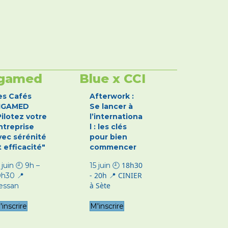
gamed
Blue x CCI
es Cafés
Afterwork :
IGAMED
Se lancer à
Pilotez votre
l’internationa
ntreprise
l : les clés
vec sérénité
pour bien
t efficacité"
commencer
🕘
18h30
 juin 🕘 9h –
15 juin
- 20h 📍
CINIER
0h30 📍
à Sète
essan
'inscrire
M'inscrire