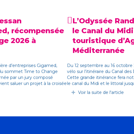
Bessan
L’Odyssée Rand
ed, récompensée
le Canal du Midi
ge 2026 à
touristique d’A
Méditerranée
ière d’entreprises Gigamed,
Du 12 septembre au 16 octobre 2
rs du sommet Time to Change
vélo sur l’itinéraire du Canal des
cernée par un jury composé
Cette grande itinérance fera no
ient saluer un projet à la croisée
le canal du Midi et le littoral jusqu
Voir la suite de l'article
Déplier