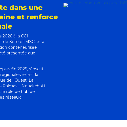
te dans une
aine et renforce
nale
s 2026 à la CCI
rt de Sète et MSC, et à
tation conteneurisée
 été présentée aux
is fin 2025, s’inscrit
égionales reliant la
que de l’Ouest. La
as Palmas – Nouakchott
 le rôle de hub de
les réseaux