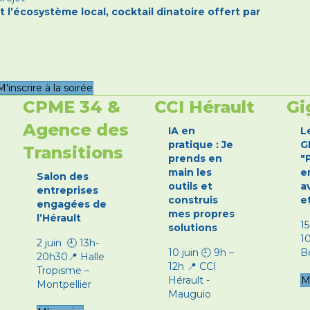
t l’écosystème local, cocktail dinatoire offert par
M'inscrire à la soirée
CPME 34 &
CCI Hérault
Gi
Agence des
IA en
L
pratique : Je
G
Transitions
prends en
"
main les
e
Salon des
outils et
a
entreprises
construis
e
engagées de
mes propres
l’Hérault
15
solutions
1
2 juin 🕘 13h-
10 juin 🕘 9h –
B
20h30📍 Halle
12h 📍 CCI
Tropisme –
Hérault -
M
Montpellier
Mauguio