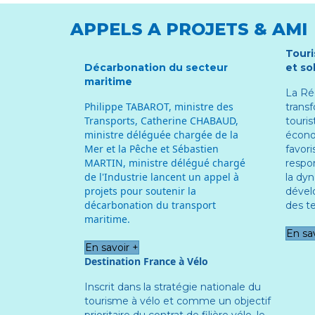
APPELS A PROJETS & AMI
Touri
Décarbonation du secteur
et so
maritime
La Ré
Philippe TABAROT, ministre des
transf
Transports, Catherine CHABAUD,
touri
ministre déléguée chargée de la
écono
Mer et la Pêche et Sébastien
favori
MARTIN, ministre délégué chargé
respon
de l'Industrie lancent un appel à
la dy
projets pour soutenir la
dével
décarbonation du transport
des te
maritime.
En sa
En savoir +
Destination France à Vélo
Inscrit dans la stratégie nationale du
tourisme à vélo et comme un objectif