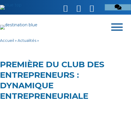
Accueil
»
Actualités
»
PREMIÈRE DU CLUB DES
ENTREPRENEURS :
DYNAMIQUE
ENTREPRENEURIALE
https://www.midilibre.fr/2023/04/21/entre-agde-et-sete-une-
dynamique-entrepreneuriale-sest-enclenchee-11149503.php