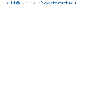
:
leclub@investinblue.fr
www.investinblue.fr
BLUE
Agence d'attractivité économique
Sète Cap d'Agde Méditerranée
4, avenue d’Aigues -
BP 600
34110 Frontignan
1, zone d’activité de la
Capucière
34550 Bessan
contact@investinblue.fr