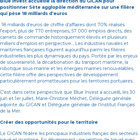
Blue Invest accueille la direction du GICAN pour
positionner Sète agglopôle méditerranée sur une filière
qui pèse 18 milliards d’euros
18 milliards d’euros de chiffre d’affaires dont 70% réalisés
l’export, plus de 770 entreprises, 57 000 emplois directs, des
carnets de commande historiquement élevés et plusieurs
milliers d’emplois en perspective… Les industries navales et
maritimes françaises figurent aujourd’hui parmi les filières
industrielles les plus dynamiques du pays. Portée par les enjeux
de souveraineté, la décarbonation du transport maritime, la
robotique sous-marine et les énergies marines renouvelables,
cette filière offre des perspectives de développement
particulièrement prometteuses pour les territoires portuaires.
C’est dans cette perspective que Blue Invest a accueilli, les 30
juin et 1er juillet, Marie-Christine Méchet, Déléguée générale
adjointe du GICAN et Déléguée générale de l’Institut Français
de la Mer.
Créer des opportunités pour le territoire
Le GICAN fédère les principaux industriels français des secteurs
naval et maritime. En développant une relation de travail avec