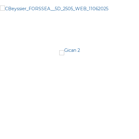
BLUE
Agence d'attractivité économique
Sète Cap d'Agde Méditerranée
4, avenue d’Aigues -